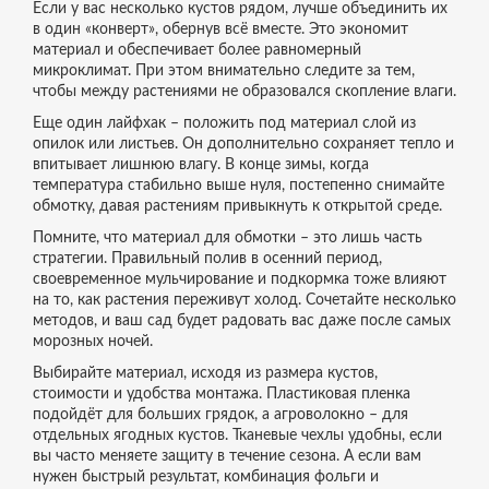
Если у вас несколько кустов рядом, лучше объединить их
в один «конверт», обернув всё вместе. Это экономит
материал и обеспечивает более равномерный
микроклимат. При этом внимательно следите за тем,
чтобы между растениями не образовался скопление влаги.
Еще один лайфхак – положить под материал слой из
опилок или листьев. Он дополнительно сохраняет тепло и
впитывает лишнюю влагу. В конце зимы, когда
температура стабильно выше нуля, постепенно снимайте
обмотку, давая растениям привыкнуть к открытой среде.
Помните, что материал для обмотки – это лишь часть
стратегии. Правильный полив в осенний период,
своевременное мульчирование и подкормка тоже влияют
на то, как растения переживут холод. Сочетайте несколько
методов, и ваш сад будет радовать вас даже после самых
морозных ночей.
Выбирайте материал, исходя из размера кустов,
стоимости и удобства монтажа. Пластиковая пленка
подойдёт для больших грядок, а агроволокно – для
отдельных ягодных кустов. Тканевые чехлы удобны, если
вы часто меняете защиту в течение сезона. А если вам
нужен быстрый результат, комбинация фольги и