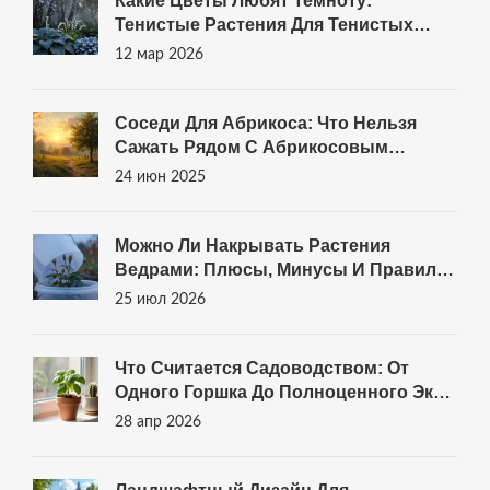
Какие Цветы Любят Темноту:
Тенистые Растения Для Тенистых
Уголков Сада
12 мар 2026
Соседи Для Абрикоса: Что Нельзя
Сажать Рядом С Абрикосовым
Деревом
24 июн 2025
Можно Ли Накрывать Растения
Ведрами: Плюсы, Минусы И Правила
Укрытия
25 июл 2026
Что Считается Садоводством: От
Одного Горшка До Полноценного Эко-
Сада
28 апр 2026