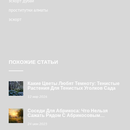
эскорт дубай
проститутки алматы
эскорт
ПОХОЖИЕ СТАТЬИ
Какие Цветы Любят Темноту: Тенистые
Растения Для Тенистых Уголков Сада
12 мар 2026
Соседи Для Абрикоса: Что Нельзя
Сажать Рядом С Абрикосовым
Деревом
24 июн 2025