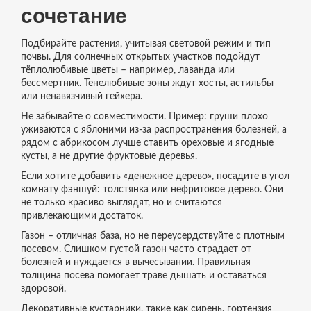
сочетание
Подбирайте растения, учитывая световой режим и тип
почвы. Для солнечных открытых участков подойдут
тёплолюбивые цветы – например, лаванда или
бессмертник. Тенелюбивые зоны ждут хосты, астильбы
или ненавязчивый гейхера.
Не забывайте о совместимости. Пример: груши плохо
уживаются с яблоними из‑за распространения болезней, а
рядом с абрикосом лучше ставить ореховые и ягодные
кусты, а не другие фруктовые деревья.
Если хотите добавить «денежное дерево», посадите в угол
комнату фэншуй: толстянка или нефритовое дерево. Они
не только красиво выглядят, но и считаются
привлекающими достаток.
Газон – отличная база, но не переусердствуйте с плотным
посевом. Слишком густой газон часто страдает от
болезней и нуждается в вычесывании. Правильная
толщина посева помогает траве дышать и оставаться
здоровой.
Декоративные кустарники, такие как сирень, гортензия