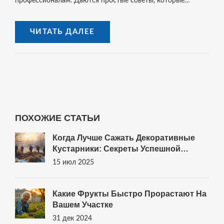
профессионалам. Даются простые советы, которые
помогут легко запоминать написание и разбираться в
профессии. Приведены интересные факты и примеры из
ЧИТАТЬ ДАЛЕЕ
жизни. Практические рекомендации пригодятся каждому,
кто сталкивался с оформлением участков.
ПОХОЖИЕ СТАТЬИ
Когда Лучше Сажать Декоративные
Кустарники: Секреты Успешной
Посадки Для Вашего Сада
15 июл 2025
Какие Фрукты Быстро Прорастают На
Вашем Участке
31 дек 2024