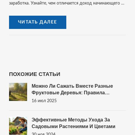
заработка. Узнайте, чем отличается доход начинающего и
опытного дизайнера, в каких городах зарплаты выше, и
как можно заработать больше в этой профессии.
ЧИТАТЬ ДАЛЕЕ
ПОХОЖИЕ СТАТЬИ
Можно Ли Сажать Вместе Разные
Фруктовые Деревья: Правила
Соседства В Саду
16 июл 2025
Эффективные Методы Ухода За
Садовыми Растениями И Цветами
30 ноя 2024