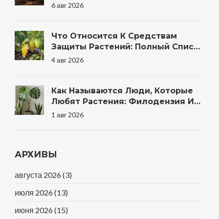
Когда Правильно
6 авг 2026
Что Относится К Средствам
Защиты Растений: Полный Список
Препаратов И Методов Для Сада
4 авг 2026
Как Называются Люди, Которые
Любят Растения: Филодензия И
Другие Термины
1 авг 2026
АРХИВЫ
августа 2026
(3)
июля 2026
(13)
июня 2026
(15)