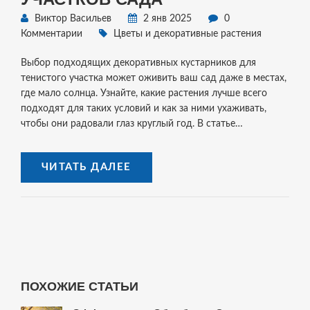
Виктор Васильев
2 янв 2025
0
Комментарии
Цветы и декоративные растения
Выбор подходящих декоративных кустарников для
тенистого участка может оживить ваш сад даже в местах,
где мало солнца. Узнайте, какие растения лучше всего
подходят для таких условий и как за ними ухаживать,
чтобы они радовали глаз круглый год. В статье
представлены рекомендации по выбору и размещению
кустарников, которые могут выживать и отлично
ЧИТАТЬ ДАЛЕЕ
выглядеть в тени. Вы также узнаете, как правильно
ухаживать за этими кустарниками, чтобы
максимизировать их декоративные качества.
ПОХОЖИЕ СТАТЬИ