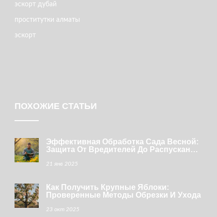
эскорт дубай
проститутки алматы
эскорт
ПОХОЖИЕ СТАТЬИ
Эффективная Обработка Сада Весной:
Защита От Вредителей До Распускания
Почек
21 янв 2025
Как Получить Крупные Яблоки:
Проверенные Методы Обрезки И Ухода
23 окт 2025